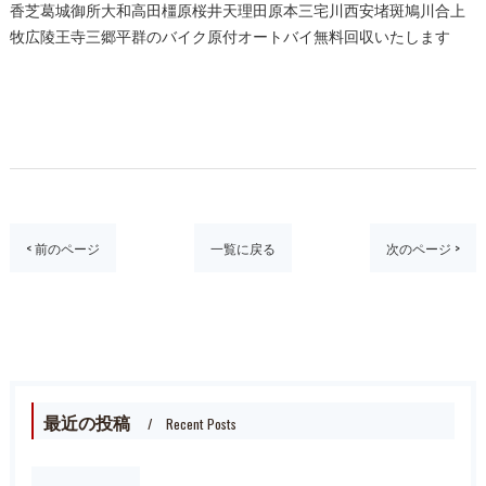
香芝葛城御所大和高田橿原桜井天理田原本三宅川西安堵斑鳩川合上
牧広陵王寺三郷平群のバイク原付オートバイ無料回収いたします
< 前のページ
一覧に戻る
次のページ >
最近の投稿
Recent Posts