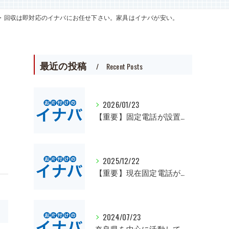
・回収は即対応のイナバにお任せ下さい。家具はイナバが安い。
最近の投稿
Recent Posts
2026/01/23
【重要】固定電話が設置出来ました。
2025/12/22
【重要】現在固定電話が繋がらなくなっています。
>
2024/07/23
奈良県を中心に活動しています。遺品整理、一軒丸ごとの片付け、オフィスや倉庫の処分等、大量にある場合は近県でも回収にお伺いいたします。先ずは無料見積もりをお願いします。