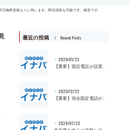
即日無料見積もりに伺います。即日回収も可能です。格安です。
見
最近の投稿
Recent Posts
2026/01/23
【重要】固定電話が設置出来ました。
な
。
2025/12/22
【重要】現在固定電話が繋がらなくなっています。
2024/07/23
奈良県を中心に活動しています。遺品整理、一軒丸ごとの片付け、オフィスや倉庫の処分等、大量にある場合は近県でも回収にお伺いいたします。先ずは無料見積もりをお願いします。