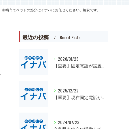
御所市でベッドの処分はイナバにお任せください。格安です。
最近の投稿
Recent Posts
2026/01/23
【重要】固定電話が設置出来ました。
し
2025/12/22
【重要】現在固定電話が繋がらなくなっています。
2024/07/23
奈良県を中心に活動しています。遺品整理、一軒丸ごとの片付け、オフィスや倉庫の処分等、大量にある場合は近県でも回収にお伺いいたします。先ずは無料見積もりをお願いします。