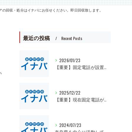
アの回収・処分はイナバにお任せください。即日回収致します。
。
最近の投稿
Recent Posts
2026/01/23
【重要】固定電話が設置出来ました。
い
2025/12/22
【重要】現在固定電話が繋がらなくなっています。
2024/07/23
奈良県を中心に活動しています。遺品整理、一軒丸ごとの片付け、オフィスや倉庫の処分等、大量にある場合は近県でも回収にお伺いいたします。先ずは無料見積もりをお願いします。